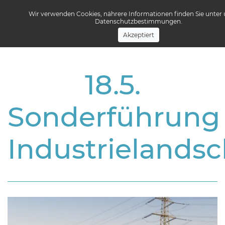
Wir verwenden Cookies, nährere Informationen finden Sie unter
Datenschutzbestimmungen.
Menü
Akzeptiert
18.5.
Sonderführung
Industrielandsc